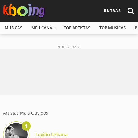
ENTRAR
MÚSICAS
MEU CANAL
TOP ARTISTAS
TOP MÚSICAS
P
Artistas Mais Ouvidos
Legião Urbana