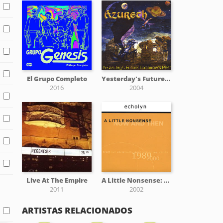
El Grupo Completo
Yesterday's Future, Tomorrow's Past
2016
2004
Live At The Empire
A Little Nonsense: Now and Then
2011
2002
ARTISTAS RELACIONADOS