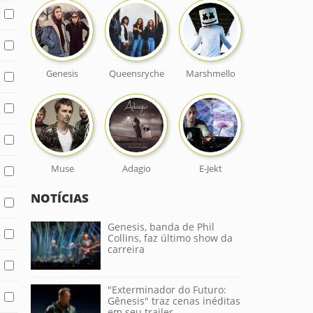
Genesis
Queensryche
Marshmello
Muse
Adagio
E-Jekt
NOTÍCIAS
Genesis, banda de Phil
Collins, faz último show da
carreira
"Exterminador do Futuro:
Gênesis" traz cenas inéditas
em seu trailer