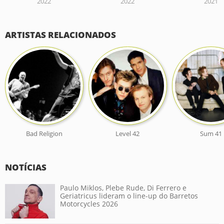
2022
2022
2021
ARTISTAS RELACIONADOS
Bad Religion
Level 42
Sum 41
NOTÍCIAS
Paulo Miklos, Plebe Rude, Di Ferrero e
Geriatricus lideram o line-up do Barretos
Motorcycles 2026