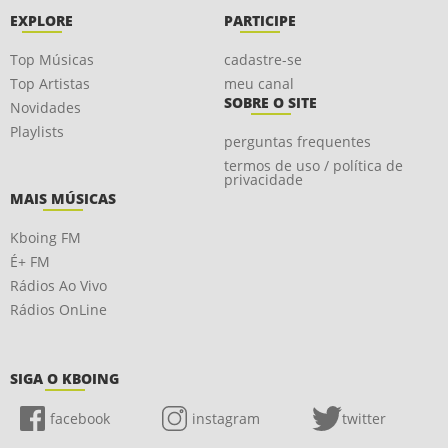
EXPLORE
PARTICIPE
Top Músicas
cadastre-se
Top Artistas
meu canal
SOBRE O SITE
Novidades
Playlists
perguntas frequentes
termos de uso / política de
privacidade
MAIS MÚSICAS
Kboing FM
É+ FM
Rádios Ao Vivo
Rádios OnLine
SIGA O KBOING
facebook
instagram
twitter