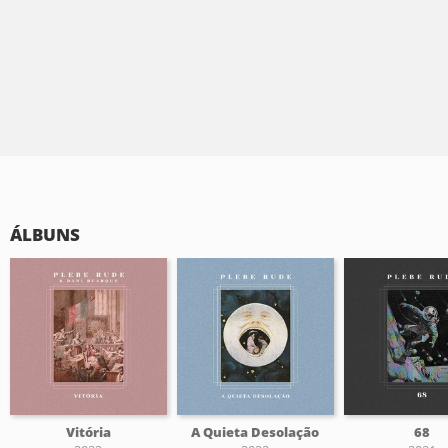
ÁLBUNS
Vitória
A Quieta Desolação
68