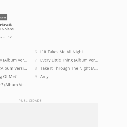
bum
rtrait
e Nolans
2 - Epic
If It Takes Me All Night
By (Album Version)
Every Little Thing (Album Version)
(Album Version)
Take It Through The Night (Album Version)
ng Of Me?
Amy
e? (Album Version)