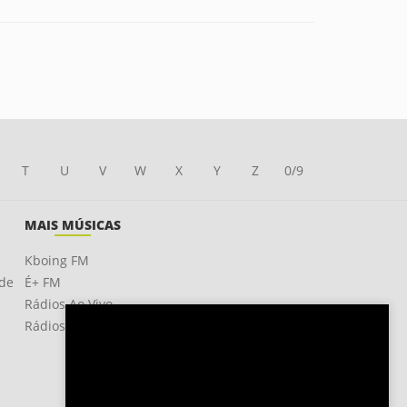
T
U
V
W
X
Y
Z
0/9
MAIS MÚSICAS
Kboing FM
ade
É+ FM
Rádios Ao Vivo
Rádios OnLine