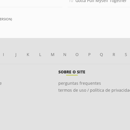
Gotta Pull Myself Together
ERSION)
I
J
K
L
M
N
O
P
Q
R
S
SOBRE O SITE
e
perguntas frequentes
termos de uso / política de privacid