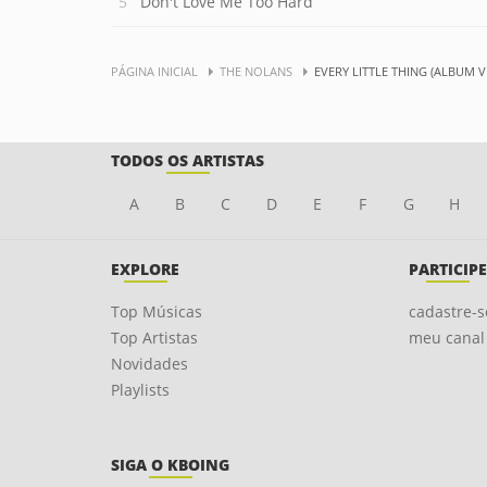
Don't Love Me Too Hard
PÁGINA INICIAL
THE NOLANS
EVERY LITTLE THING (ALBUM V
TODOS OS ARTISTAS
A
B
C
D
E
F
G
H
EXPLORE
PARTICIPE
Top Músicas
cadastre-s
Top Artistas
meu canal
Novidades
Playlists
SIGA O KBOING