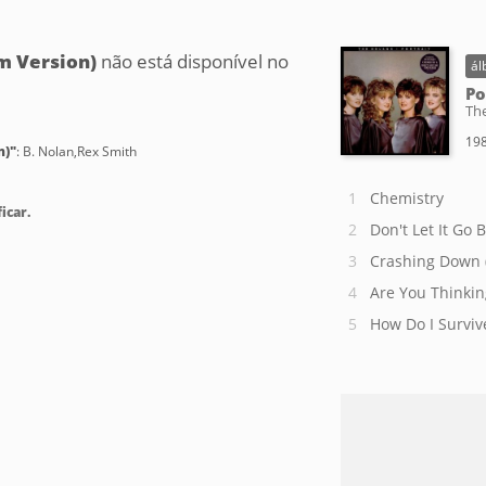
um Version)
não está disponível no
ál
Po
Th
198
n)"
: B. Nolan,Rex Smith
Chemistry
icar.
Don't Let It Go 
Crashing Down 
Are You Thinki
How Do I Surviv