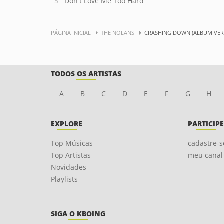
Don't Love Me Too Hard
PÁGINA INICIAL
THE NOLANS
CRASHING DOWN (ALBUM VER
TODOS OS ARTISTAS
A
B
C
D
E
F
G
H
EXPLORE
PARTICIPE
Top Músicas
cadastre-s
Top Artistas
meu canal
Novidades
Playlists
SIGA O KBOING