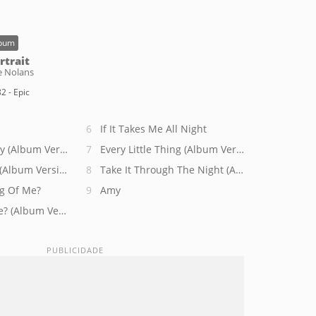
bum
rtrait
e Nolans
2 - Epic
If It Takes Me All Night
By (Album Version)
Every Little Thing (Album Version)
(Album Version)
Take It Through The Night (Album Version)
ng Of Me?
Amy
e? (Album Version)