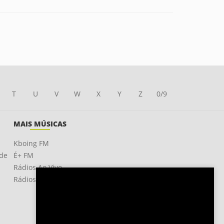
T
U
V
W
X
Y
Z
0/9
MAIS MÚSICAS
Kboing FM
ade
É+ FM
Rádios Ao Vivo
Rádios OnLine