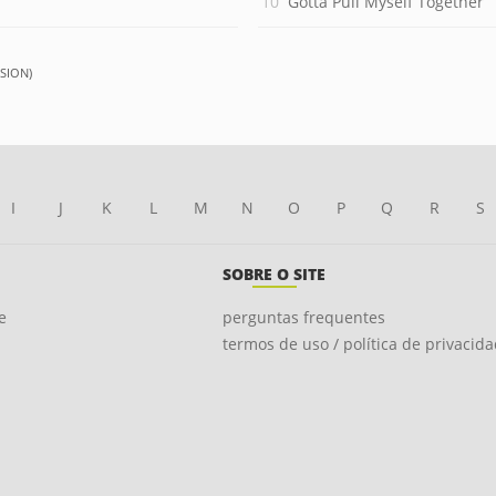
Gotta Pull Myself Together
SION)
I
J
K
L
M
N
O
P
Q
R
S
SOBRE O SITE
e
perguntas frequentes
termos de uso / política de privacid