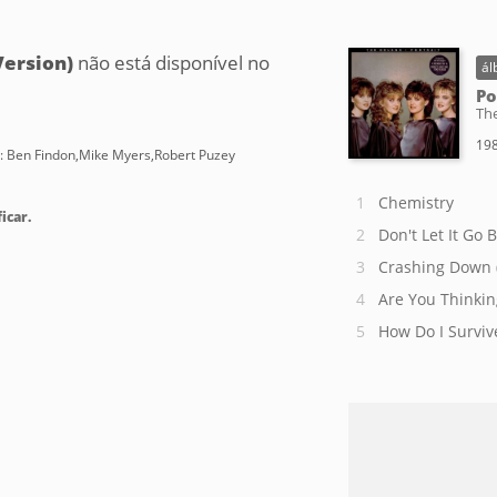
ersion)
não está disponível no
ál
Po
Th
198
: Ben Findon,Mike Myers,Robert Puzey
Chemistry
icar.
Don't Let It Go 
Crashing Down 
Are You Thinki
How Do I Surviv