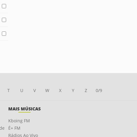
T
U
V
W
X
Y
Z
0/9
MAIS MÚSICAS
Kboing FM
ade
É+ FM
Rádios Ao Vivo