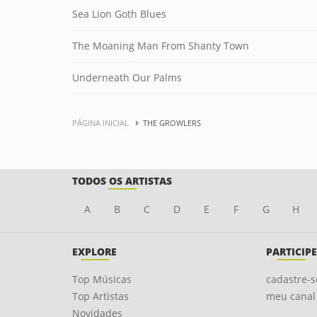
Sea Lion Goth Blues
The Moaning Man From Shanty Town
Underneath Our Palms
PÁGINA INICIAL
THE GROWLERS
TODOS OS ARTISTAS
A
B
C
D
E
F
G
H
EXPLORE
PARTICIPE
Top Músicas
cadastre-s
Top Artistas
meu canal
Novidades