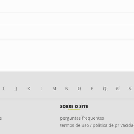
I
J
K
L
M
N
O
P
Q
R
S
SOBRE O SITE
e
perguntas frequentes
termos de uso / política de privacid