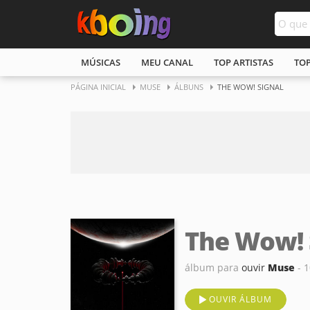
MÚSICAS
MEU CANAL
TOP ARTISTAS
TO
PÁGINA INICIAL
MUSE
ÁLBUNS
THE WOW! SIGNAL
The Wow! 
álbum para
ouvir
Muse
- 1
OUVIR ÁLBUM