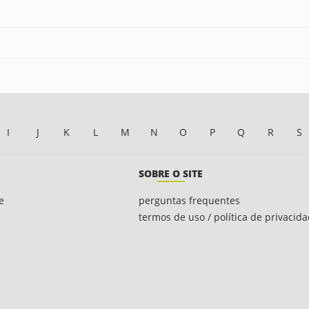
I
J
K
L
M
N
O
P
Q
R
S
SOBRE O SITE
e
perguntas frequentes
termos de uso / política de privacid