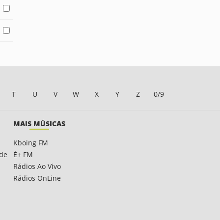
T
U
V
W
X
Y
Z
0/9
MAIS MÚSICAS
Kboing FM
ade
É+ FM
Rádios Ao Vivo
Rádios OnLine