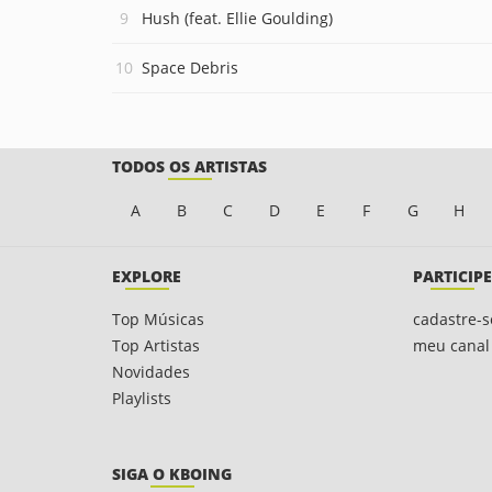
Hush (feat. Ellie Goulding)
Space Debris
TODOS OS ARTISTAS
A
B
C
D
E
F
G
H
EXPLORE
PARTICIPE
Top Músicas
cadastre-s
Top Artistas
meu canal
Novidades
Playlists
SIGA O KBOING