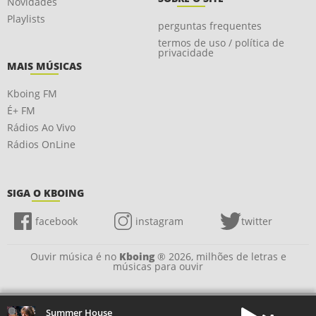
Novidades
Playlists
perguntas frequentes
termos de uso / política de
privacidade
MAIS MÚSICAS
Kboing FM
É+ FM
Rádios Ao Vivo
Rádios OnLine
SIGA O KBOING
facebook
instagram
twitter
Ouvir música é no
Kboing
® 2026, milhões de letras e
músicas para ouvir
Summer House