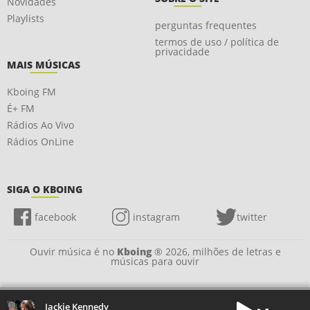
Novidades
Playlists
perguntas frequentes
termos de uso / política de
privacidade
MAIS MÚSICAS
Kboing FM
É+ FM
Rádios Ao Vivo
Rádios OnLine
SIGA O KBOING
facebook
instagram
twitter
Ouvir música é no
Kboing
® 2026, milhões de letras e
músicas para ouvir
Jackie Kennedy