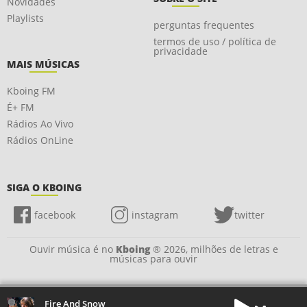
Novidades
Playlists
perguntas frequentes
termos de uso / política de
privacidade
MAIS MÚSICAS
Kboing FM
É+ FM
Rádios Ao Vivo
Rádios OnLine
SIGA O KBOING
facebook
instagram
twitter
Ouvir música é no
Kboing
® 2026, milhões de letras e
músicas para ouvir
Fire And Snow