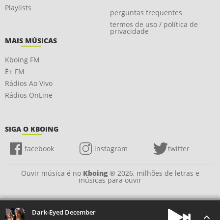
Playlists
perguntas frequentes
termos de uso / política de
privacidade
MAIS MÚSICAS
Kboing FM
É+ FM
Rádios Ao Vivo
Rádios OnLine
SIGA O KBOING
facebook
instagram
twitter
Ouvir música é no
Kboing
® 2026, milhões de letras e
músicas para ouvir
Dark-Eyed December