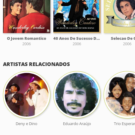
O Jovem Romantico
40 Anos De Sucesso Do Bom Rapaz
Selecao De 
2006
2006
2006
ARTISTAS RELACIONADOS
Deny e Dino
Eduardo Araújo
Trio Espera