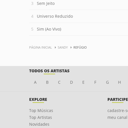
Sem Jeito
Universo Reduzido
Sim (Ao Vivo)
PÁGINA INICIAL
SANDY
REFÚGIO
TODOS OS ARTISTAS
A
B
C
D
E
F
G
H
EXPLORE
PARTICIPE
Top Músicas
cadastre-s
Top Artistas
meu canal
Novidades