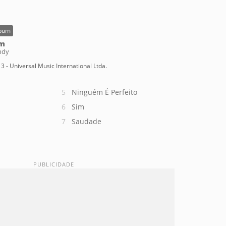
bum
im
ndy
3 - Universal Music International Ltda.
Ninguém É Perfeito
Sim
Saudade