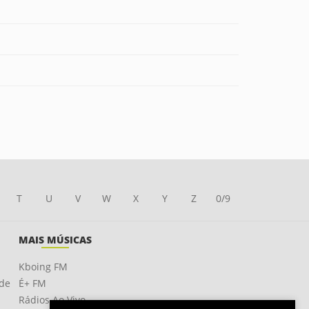
T
U
V
W
X
Y
Z
0/9
MAIS MÚSICAS
Kboing FM
ade
É+ FM
Rádios Ao Vivo