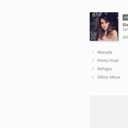
ál
S
Sa
201
Morada
Ponto Final
Refúgio
Olhos Meus