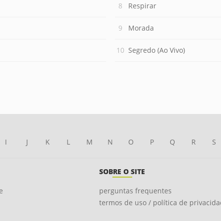
Respirar
Morada
Segredo (Ao Vivo)
I
J
K
L
M
N
O
P
Q
R
S
SOBRE O SITE
e
perguntas frequentes
termos de uso / política de privacid