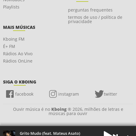
Playlists
perguntas frequentes
termos de uso / política de
privacidade
MAIS MÚSICAS
Kboing FM
É+ FM
Rádios Ao Vivo
Rádios OnLine
SIGA O KBOING
facebook
instagram
twitter
Ouvir música é no
Kboing
® 2026, milhões de letras e
músicas para ouvir
Grito Mudo (feat. Mateus Asato)