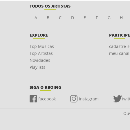
TODOS OS ARTISTAS
A
B
C
D
E
F
G
H
EXPLORE
PARTICIPE
Top Músicas
cadastre-s
Top Artistas
meu canal
Novidades
Playlists
SIGA O KBOING
facebook
instagram
twit
Ouv