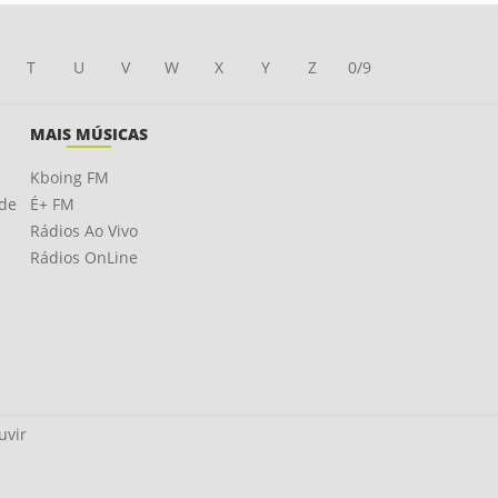
T
U
V
W
X
Y
Z
0/9
MAIS MÚSICAS
Kboing FM
ade
É+ FM
Rádios Ao Vivo
Rádios OnLine
uvir