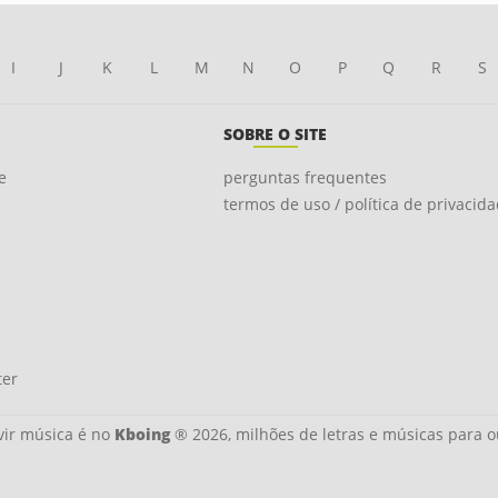
I
J
K
L
M
N
O
P
Q
R
S
SOBRE O SITE
e
perguntas frequentes
termos de uso / política de privacid
ter
ir música é no
Kboing
® 2026, milhões de letras e músicas para o