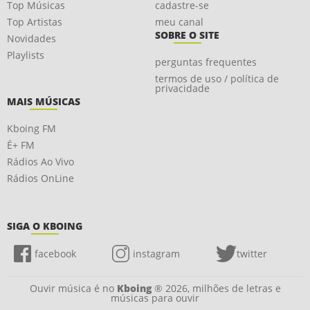
Top Músicas
cadastre-se
Top Artistas
meu canal
SOBRE O SITE
Novidades
Playlists
perguntas frequentes
termos de uso / política de
privacidade
MAIS MÚSICAS
Kboing FM
É+ FM
Rádios Ao Vivo
Rádios OnLine
SIGA O KBOING
facebook
instagram
twitter
Ouvir música é no
Kboing
® 2026, milhões de letras e
músicas para ouvir