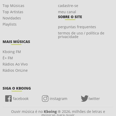
Top Músicas
cadastre-se
Top Artistas
meu canal
SOBRE O SITE
Novidades
Playlists
perguntas frequentes
termos de uso / política de
privacidade
MAIS MÚSICAS
Kboing FM
É+ FM
Rádios Ao Vivo
Rádios OnLine
SIGA O KBOING
facebook
instagram
twitter
Ouvir música é no
Kboing
® 2026, milhões de letras e
músicas para ouvir