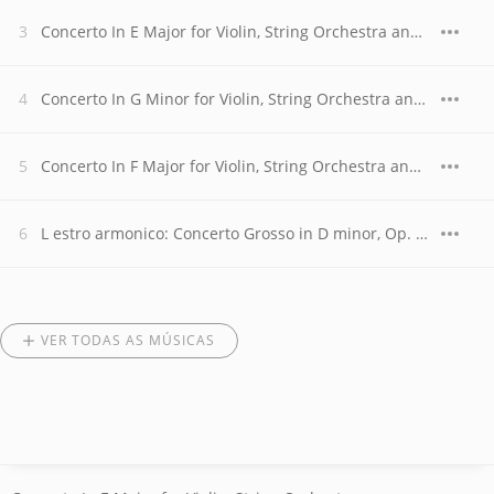
Concerto In E Major for Violin, String Orchestra and Continuo, Op. 8, No. 1, RV 269, "La Primavera" (Le Printemps). Allegro
Concerto In G Minor for Violin, String Orchestra and Continuo, Op. 8, No. 2, RV 315, "L'estate" (L'Eté). Presto, Tempo impetuoso d
Concerto In F Major for Violin, String Orchestra and Continuo, Op. 8, No. 3, RV 293, "L'autumno" (L'Automne). Presto ,Tempo impetu
L estro armonico: Concerto Grosso in D minor, Op. 3, No. 11: Largo
VER TODAS AS MÚSICAS