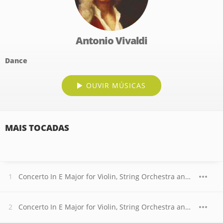
Antonio Vivaldi
Dance
OUVIR MÚSICAS
MAIS TOCADAS
Concerto In E Major for Violin, String Orchestra and Continuo, Op. 8, No. 1, RV 269, "La Primavera" (Le Printemps). I. Allegro
Concerto In E Major for Violin, String Orchestra and Continuo, Op. 8, No. 1, RV 269, "La Primavera" (Le Printemps). Largo e pianis