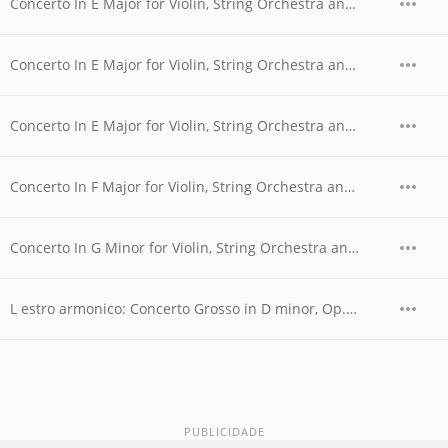
Concerto In E Major for Violin, String Orchestra and Continuo, Op. 8, No. 1, RV 269, "La Primavera" (Le Printemps). Allegro
Concerto In E Major for Violin, String Orchestra and Continuo, Op. 8, No. 1, RV 269, "La Primavera" (Le Printemps). I. Allegro
Concerto In E Major for Violin, String Orchestra and Continuo, Op. 8, No. 1, RV 269, "La Primavera" (Le Printemps). Largo e pianis
Concerto In F Major for Violin, String Orchestra and Continuo, Op. 8, No. 3, RV 293, "L'autumno" (L'Automne). Presto ,Tempo impetu
Concerto In G Minor for Violin, String Orchestra and Continuo, Op. 8, No. 2, RV 315, "L'estate" (L'Eté). Presto, Tempo impetuoso d
L estro armonico: Concerto Grosso in D minor, Op. 3, No. 11: Largo