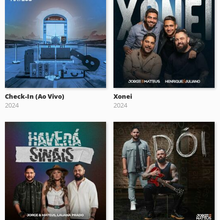
Check-In (Ao Vivo)
Xonei
2024
2024