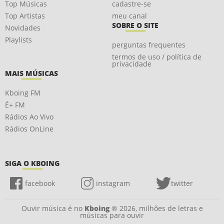
Top Músicas
cadastre-se
Top Artistas
meu canal
SOBRE O SITE
Novidades
Playlists
perguntas frequentes
termos de uso / política de
privacidade
MAIS MÚSICAS
Kboing FM
É+ FM
Rádios Ao Vivo
Rádios OnLine
SIGA O KBOING
facebook
instagram
twitter
Ouvir música é no
Kboing
® 2026, milhões de letras e
músicas para ouvir