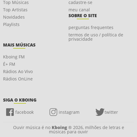
Top Músicas
cadastre-se
Top Artistas
meu canal
SOBRE O SITE
Novidades
Playlists
perguntas frequentes
termos de uso / política de
privacidade
MAIS MÚSICAS
Kboing FM
É+ FM
Rádios Ao Vivo
Rádios OnLine
SIGA O KBOING
facebook
instagram
twitter
Ouvir música é no
Kboing
® 2026, milhões de letras e
músicas para ouvir