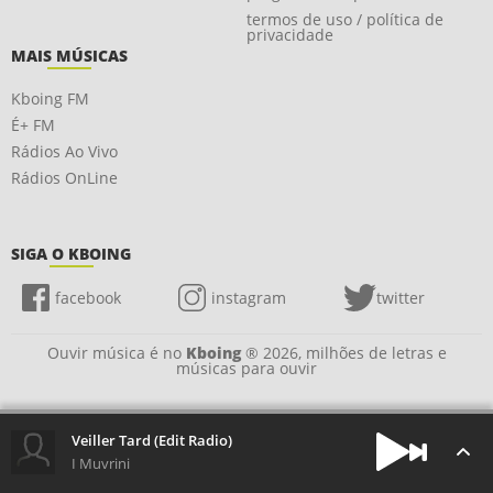
termos de uso / política de
privacidade
MAIS MÚSICAS
Kboing FM
É+ FM
Rádios Ao Vivo
Rádios OnLine
SIGA O KBOING
facebook
instagram
twitter
Ouvir música é no
Kboing
® 2026, milhões de letras e
músicas para ouvir
Veiller Tard (Edit Radio)
I Muvrini