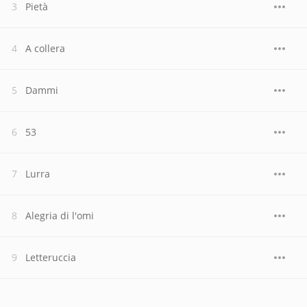
Pietà
A collera
Dammi
53
Lurra
Alegria di l'omi
Letteruccia