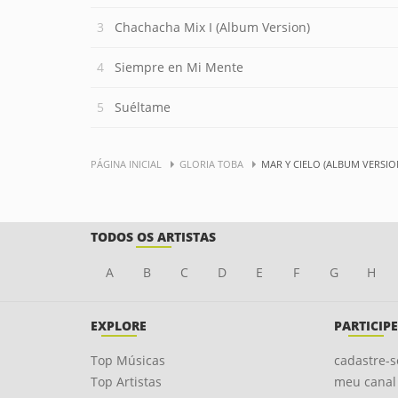
Chachacha Mix I (Album Version)
Siempre en Mi Mente
Suéltame
PÁGINA INICIAL
GLORIA TOBA
MAR Y CIELO (ALBUM VERSIO
TODOS OS ARTISTAS
A
B
C
D
E
F
G
H
EXPLORE
PARTICIPE
Top Músicas
cadastre-s
Top Artistas
meu canal