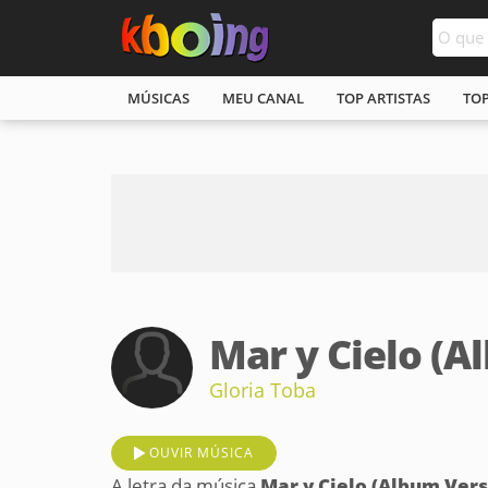
MÚSICAS
MEU CANAL
TOP ARTISTAS
TO
Mar y Cielo (A
Gloria Toba
OUVIR MÚSICA
A letra da música
Mar y Cielo (Album Vers