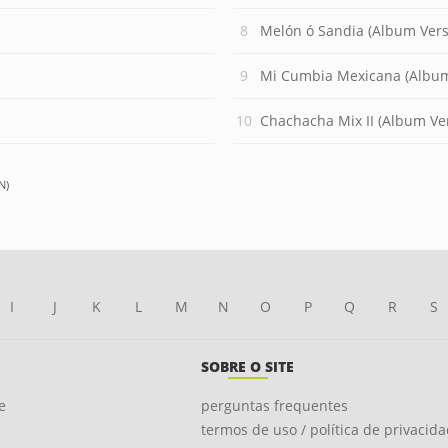
Melón ó Sandia (Album Vers
Mi Cumbia Mexicana (Album
Chachacha Mix II (Album Ve
N)
I
J
K
L
M
N
O
P
Q
R
S
SOBRE O SITE
e
perguntas frequentes
termos de uso / política de privacid