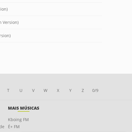
ion)
 Version)
rsion)
T
U
V
W
X
Y
Z
0/9
MAIS MÚSICAS
Kboing FM
ade
É+ FM