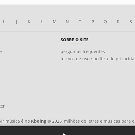
I
J
K
L
M
N
O
P
Q
R
S
SOBRE O SITE
e
perguntas frequentes
termos de uso / política de privacid
ter
ir música é no
Kboing
® 2026, milhões de letras e músicas para o