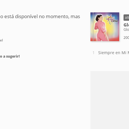
o está disponível no momento, mas
ál
Gl
Glo
20
el
Siempre en Mi 
o a sugerir!