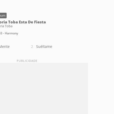
bum
oria Toba Esta De Fiesta
ria Toba
03 - Harmony
Mente
Suéltame