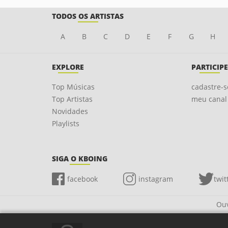
TODOS OS ARTISTAS
A
B
C
D
E
F
G
H
EXPLORE
PARTICIPE
Top Músicas
cadastre-s
Top Artistas
meu canal
Novidades
Playlists
SIGA O KBOING
facebook
instagram
twit
Ouv