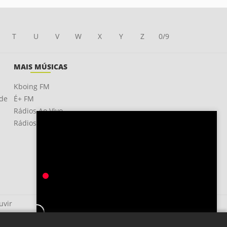
T
U
V
W
X
Y
Z
0/9
MAIS MÚSICAS
Kboing FM
ade
É+ FM
Rádios Ao Vivo
Rádios OnLine
uvir
Siempre en Mi Mente