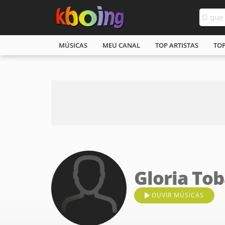
MÚSICAS
MEU CANAL
TOP ARTISTAS
TO
Gloria To
OUVIR MÚSICAS