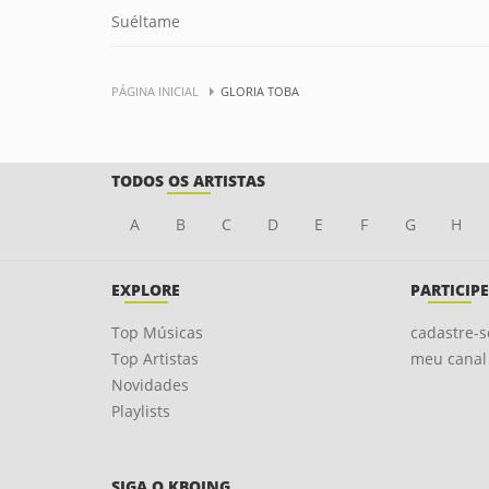
Suéltame
PÁGINA INICIAL
GLORIA TOBA
TODOS OS ARTISTAS
A
B
C
D
E
F
G
H
EXPLORE
PARTICIPE
Top Músicas
cadastre-s
Top Artistas
meu canal
Novidades
Playlists
SIGA O KBOING