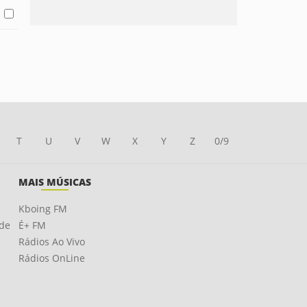
T
U
V
W
X
Y
Z
0/9
MAIS MÚSICAS
Kboing FM
ade
É+ FM
Rádios Ao Vivo
Rádios OnLine