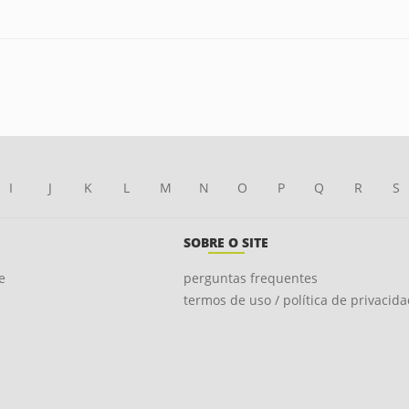
I
J
K
L
M
N
O
P
Q
R
S
SOBRE O SITE
e
perguntas frequentes
termos de uso / política de privacid