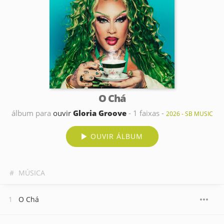
O Chá
álbum para
ouvir
Gloria Groove
- 1 faixas -
2026 - SB MUSIC
OUVIR ÁLBUM
#
MÚSICA
O Chá