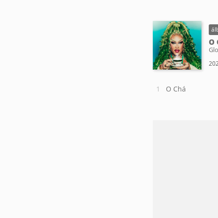
ál
O 
Glo
202
O Chá