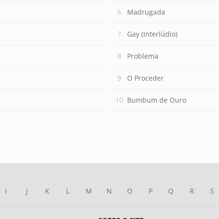
Madrugada
Gay (Interlúdio)
Problema
O Proceder
Bumbum de Ouro
I
J
K
L
M
N
O
P
Q
R
S