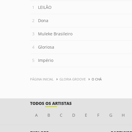
LEILÃO
Dona
Muleke Brasileiro
Gloriosa
Império
PÁGINA INICIAL
GLORIA GROOVE
O CHÁ
TODOS OS ARTISTAS
A
B
C
D
E
F
G
H