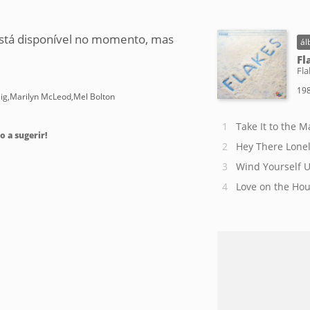
stá disponível no momento, mas
ál
Fl
Fla
198
aig,Marilyn McLeod,Mel Bolton
Take It to the M
o a sugerir!
Hey There Lonel
Wind Yourself 
Love on the Hou