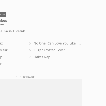
bum
akes
kes
1 - Salsoul Records
ax
No One (Can Love You Like I Do)
y Girl
Sugar Frosted Lover
Up
Flakes Rap
r