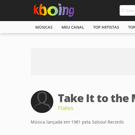
MÚSICAS
MEU CANAL
TOP ARTISTAS
TO
Take It to the
Flakes
Música lançada em 1981 pela Salsoul Records