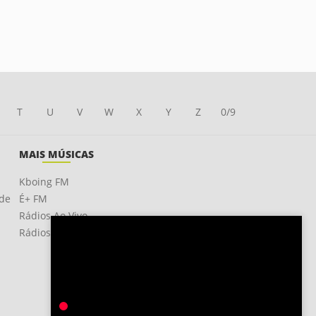
T
U
V
W
X
Y
Z
0/9
MAIS MÚSICAS
Kboing FM
ade
É+ FM
Rádios Ao Vivo
Rádios OnLine