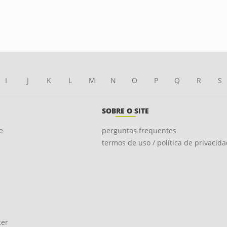
I
J
K
L
M
N
O
P
Q
R
S
SOBRE O SITE
e
perguntas frequentes
termos de uso / política de privacid
ter