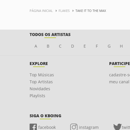
PÁGINA INICIAL
FLAKES
TAKE IT TO THE MAX
TODOS OS ARTISTAS
A
B
C
D
E
F
G
H
EXPLORE
PARTICIPE
Top Músicas
cadastre-s
Top Artistas
meu canal
Novidades
Playlists
SIGA O KBOING
facebook
instagram
twit