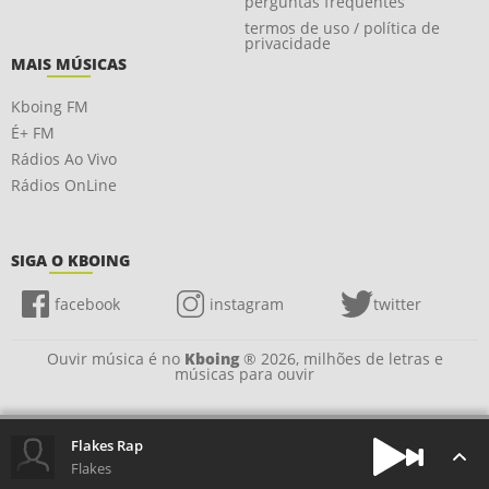
perguntas frequentes
termos de uso / política de
privacidade
MAIS MÚSICAS
Kboing FM
É+ FM
Rádios Ao Vivo
Rádios OnLine
SIGA O KBOING
facebook
instagram
twitter
Ouvir música é no
Kboing
® 2026, milhões de letras e
músicas para ouvir
Flakes Rap
Flakes