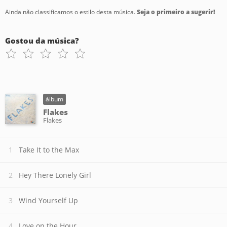
Ainda não classificamos o estilo desta música.
Seja o primeiro a sugerir!
Gostou da música?
álbum
Flakes
Flakes
Take It to the Max
Hey There Lonely Girl
Wind Yourself Up
Love on the Hour