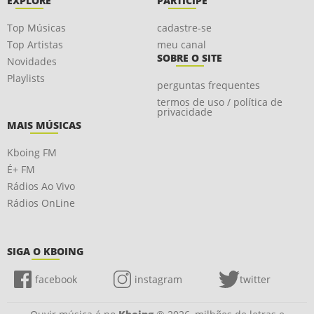
EXPLORE
PARTICIPE
Top Músicas
cadastre-se
Top Artistas
meu canal
SOBRE O SITE
Novidades
Playlists
perguntas frequentes
termos de uso / política de
privacidade
MAIS MÚSICAS
Kboing FM
É+ FM
Rádios Ao Vivo
Rádios OnLine
SIGA O KBOING
facebook
instagram
twitter