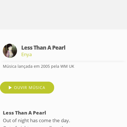
Less Than A Pearl
Enya
Música lançada em 2005 pela WM UK
OUVIR MÚSICA
Less Than A Pearl
Out of night has come the day.