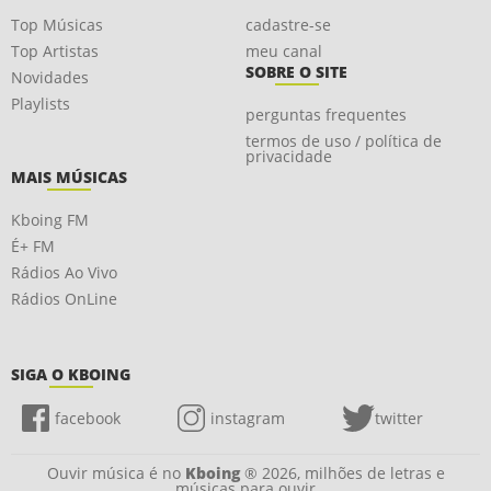
Top Músicas
cadastre-se
Top Artistas
meu canal
SOBRE O SITE
Novidades
Playlists
perguntas frequentes
termos de uso / política de
privacidade
MAIS MÚSICAS
Kboing FM
É+ FM
Rádios Ao Vivo
Rádios OnLine
SIGA O KBOING
facebook
instagram
twitter
Ouvir música é no
Kboing
® 2026, milhões de letras e
músicas para ouvir