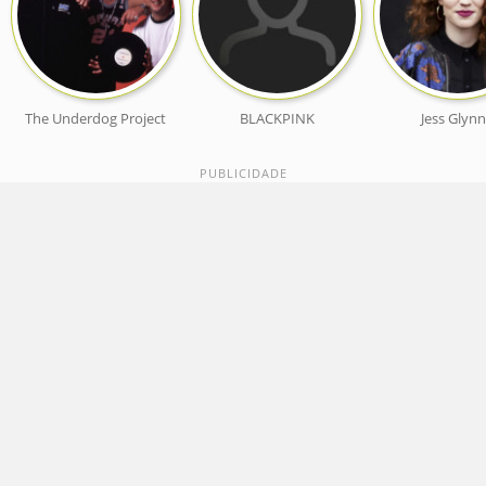
The Underdog Project
BLACKPINK
Jess Glyn