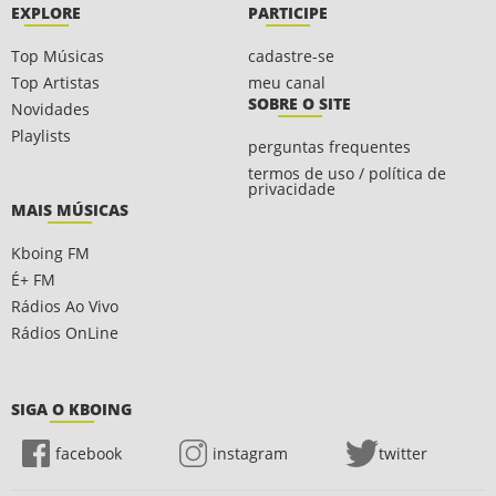
EXPLORE
PARTICIPE
Top Músicas
cadastre-se
Top Artistas
meu canal
SOBRE O SITE
Novidades
Playlists
perguntas frequentes
termos de uso / política de
privacidade
MAIS MÚSICAS
Kboing FM
É+ FM
Rádios Ao Vivo
Rádios OnLine
SIGA O KBOING
facebook
instagram
twitter