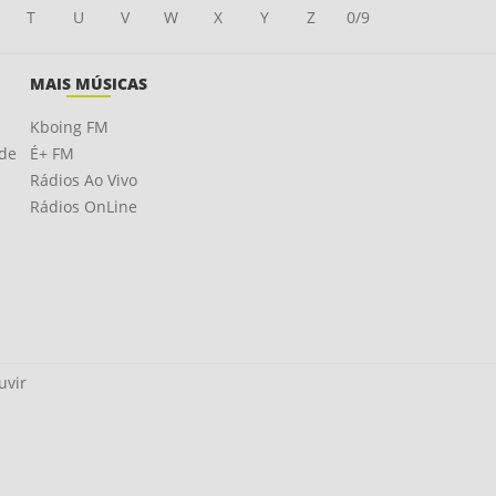
T
U
V
W
X
Y
Z
0/9
MAIS MÚSICAS
Kboing FM
ade
É+ FM
Rádios Ao Vivo
Rádios OnLine
uvir