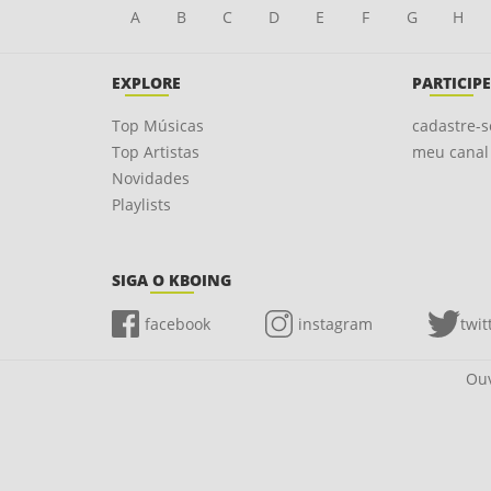
A
B
C
D
E
F
G
H
EXPLORE
PARTICIPE
Top Músicas
cadastre-s
Top Artistas
meu canal
Novidades
Playlists
SIGA O KBOING
facebook
instagram
twit
Ouv