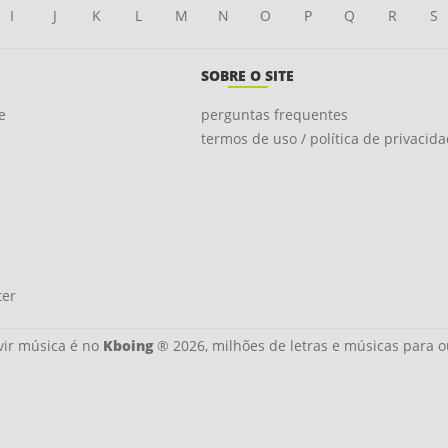
I
J
K
L
M
N
O
P
Q
R
S
SOBRE O SITE
e
perguntas frequentes
termos de uso / política de privacid
ter
ir música é no
Kboing
® 2026, milhões de letras e músicas para o