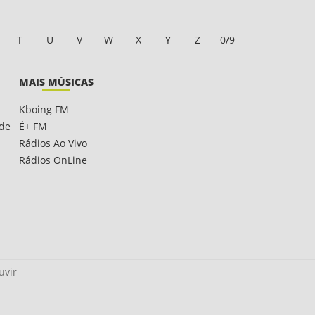
T
U
V
W
X
Y
Z
0/9
MAIS MÚSICAS
Kboing FM
ade
É+ FM
Rádios Ao Vivo
Rádios OnLine
uvir