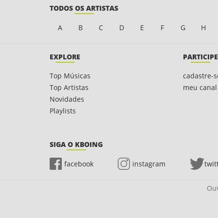
TODOS OS ARTISTAS
A
B
C
D
E
F
G
H
EXPLORE
PARTICIPE
Top Músicas
cadastre-s
Top Artistas
meu canal
Novidades
Playlists
SIGA O KBOING
facebook
instagram
twit
Ouv