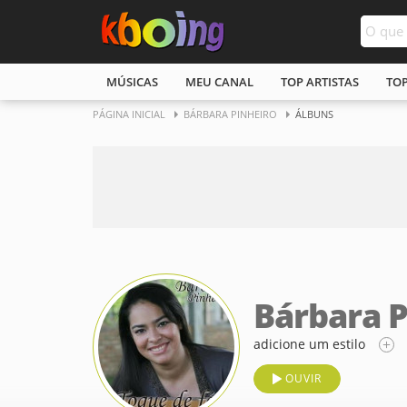
MÚSICAS
MEU CANAL
TOP ARTISTAS
TO
PÁGINA INICIAL
BÁRBARA PINHEIRO
ÁLBUNS
Bárbara P
adicione um estilo
OUVIR