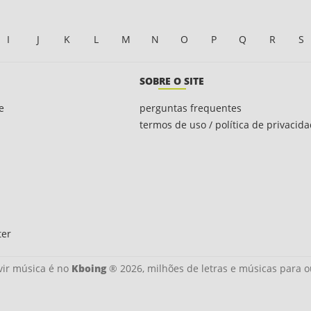
I
J
K
L
M
N
O
P
Q
R
S
SOBRE O SITE
e
perguntas frequentes
termos de uso / política de privacid
ter
ir música é no
Kboing
® 2026, milhões de letras e músicas para o