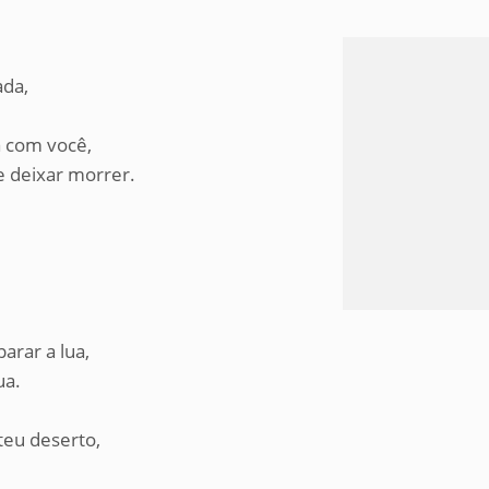
ada,
á com você,
te deixar morrer.
parar a lua,
ua.
teu deserto,