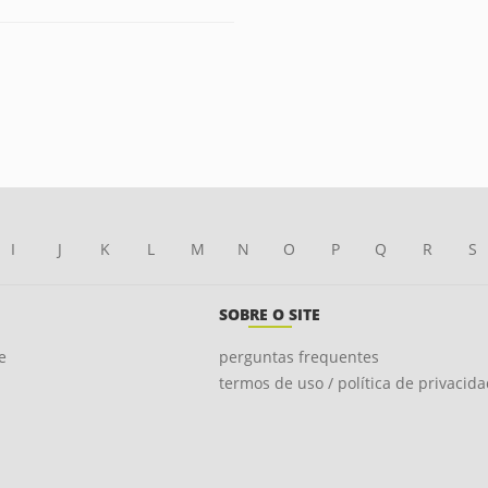
I
J
K
L
M
N
O
P
Q
R
S
SOBRE O SITE
e
perguntas frequentes
termos de uso / política de privacid