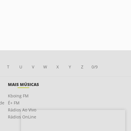
T
U
V
W
X
Y
Z
0/9
MAIS MÚSICAS
Kboing FM
ade
É+ FM
Rádios Ao Vivo
Rádios OnLine