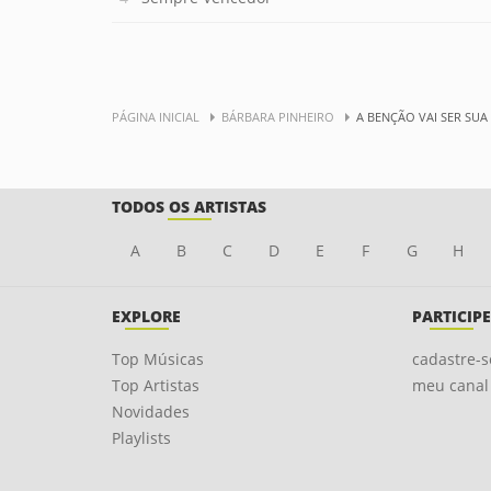
PÁGINA INICIAL
BÁRBARA PINHEIRO
A BENÇÃO VAI SER SUA
TODOS OS ARTISTAS
A
B
C
D
E
F
G
H
EXPLORE
PARTICIPE
Top Músicas
cadastre-s
Top Artistas
meu canal
Novidades
Playlists