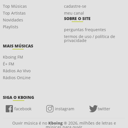
Top Músicas
cadastre-se
Top Artistas
meu canal
SOBRE O SITE
Novidades
Playlists
perguntas frequentes
termos de uso / política de
privacidade
MAIS MÚSICAS
Kboing FM
É+ FM
Rádios Ao Vivo
Rádios OnLine
SIGA O KBOING
facebook
instagram
twitter
Ouvir música é no
Kboing
® 2026, milhões de letras e
músicas para ouvir