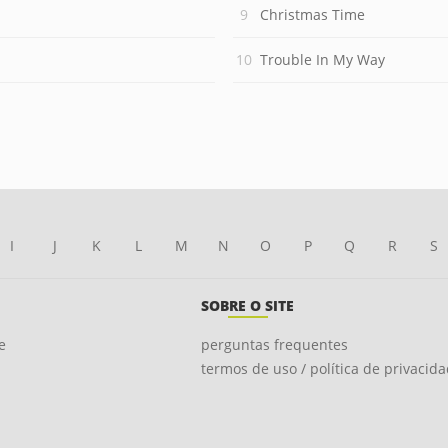
Christmas Time
Trouble In My Way
I
J
K
L
M
N
O
P
Q
R
S
SOBRE O SITE
e
perguntas frequentes
termos de uso / política de privacid