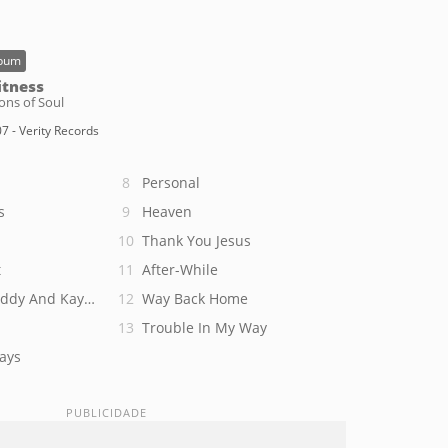
bum
tness
ons of Soul
7 - Verity Records
Personal
s
Heaven
Thank You Jesus
t
After-While
ddy And Kayla Interlude
Way Back Home
Trouble In My Way
ays