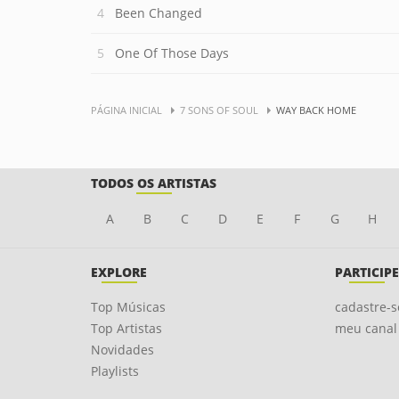
Been Changed
One Of Those Days
PÁGINA INICIAL
7 SONS OF SOUL
WAY BACK HOME
TODOS OS ARTISTAS
A
B
C
D
E
F
G
H
EXPLORE
PARTICIPE
Top Músicas
cadastre-s
Top Artistas
meu canal
Novidades
Playlists