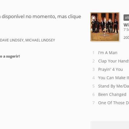
 disponível no momento, mas clique
ál
Wi
7 S
200
, DAVE LINDSEY, MICHAEL LINDSEY
I'm A Man
o a sugerir!
Clap Your Hand
Prayin' 4 You
You Can Make I
Stand By Me/Da
Been Changed
One Of Those D