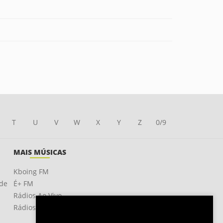
T
U
V
W
X
Y
Z
0/9
MAIS MÚSICAS
Kboing FM
ade
É+ FM
Rádios Ao Vivo
Rádios OnLine