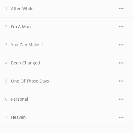
After-While
I'm A Man
You Can Make It
Been Changed
One Of Those Days
Personal
Heaven