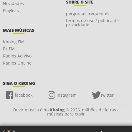
SOBRE O SITE
Novidades
Playlists
perguntas frequentes
termos de uso / política de
privacidade
MAIS MÚSICAS
Kboing FM
É+ FM
Rádios Ao Vivo
Rádios OnLine
SIGA O KBOING
facebook
instagram
twitter
Ouvir música é no
Kboing
® 2026, milhões de letras e
músicas para ouvir