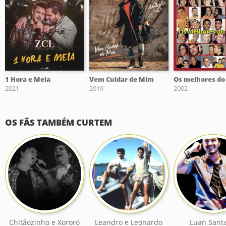
1 Hora e Meia
Vem Cuidar de Mim
2021
2019
2002
OS FÃS TAMBÉM CURTEM
Chitãozinho e Xororó
Leandro e Leonardo
Luan Sant