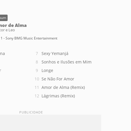
bum
or de Alma
tor e Leo
1 - Sony BMG Music Entertainment
ina
Sexy Yemanjá
Sonhos e Ilusões em Mim
r
Longe
Se Não For Amor
Amor de Alma (Remix)
Lágrimas (Remix)