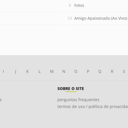
Fotos
Amigo Apaixonado (Ao Vivo)
I
J
K
L
M
N
O
P
Q
R
S
SOBRE O SITE
e
perguntas frequentes
termos de uso / política de privacid