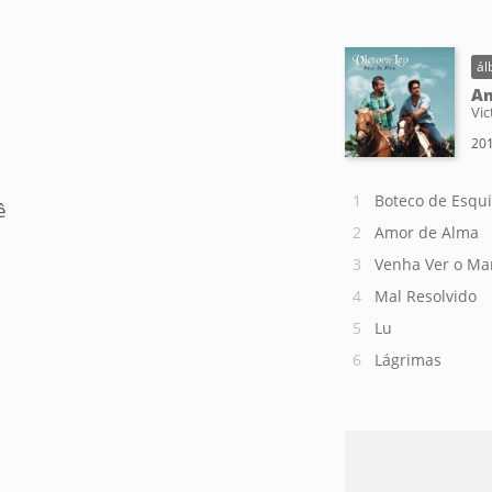
ál
Am
Vic
201
Boteco de Esqu
ê
Amor de Alma
Venha Ver o Ma
Mal Resolvido
Lu
Lágrimas