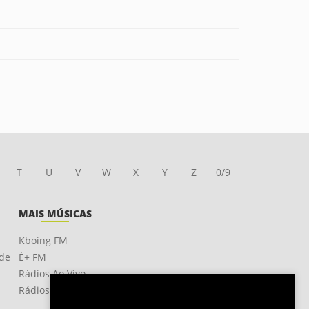
T
U
V
W
X
Y
Z
0/9
MAIS MÚSICAS
Kboing FM
ade
É+ FM
Rádios Ao Vivo
Rádios OnLine