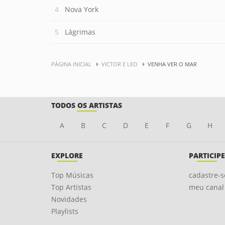
Nova York
Lágrimas
PÁGINA INICIAL
VICTOR E LEO
VENHA VER O MAR
TODOS OS ARTISTAS
A
B
C
D
E
F
G
H
EXPLORE
PARTICIPE
Top Músicas
cadastre-s
Top Artistas
meu canal
Novidades
Playlists