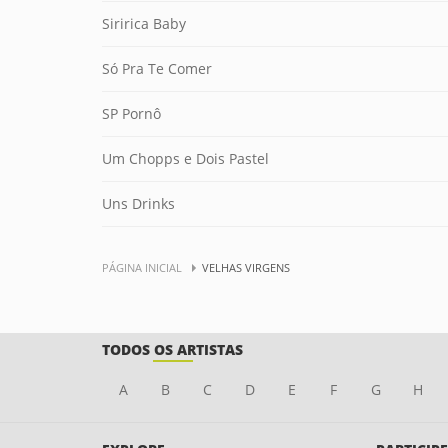
Siririca Baby
Só Pra Te Comer
SP Pornô
Um Chopps e Dois Pastel
Uns Drinks
PÁGINA INICIAL
VELHAS VIRGENS
TODOS OS ARTISTAS
A
B
C
D
E
F
G
H