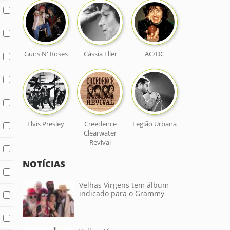
Guns N' Roses
Cássia Eller
AC/DC
Elvis Presley
Creedence
Legião Urbana
Clearwater
Revival
NOTÍCIAS
Velhas Virgens tem álbum
indicado para o Grammy