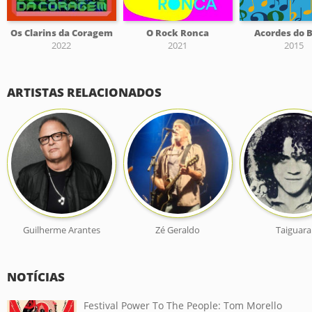
Os Clarins da Coragem
O Rock Ronca
Acordes do B
2022
2021
2015
ARTISTAS RELACIONADOS
Guilherme Arantes
Zé Geraldo
Taiguara
NOTÍCIAS
Festival Power To The People: Tom Morello