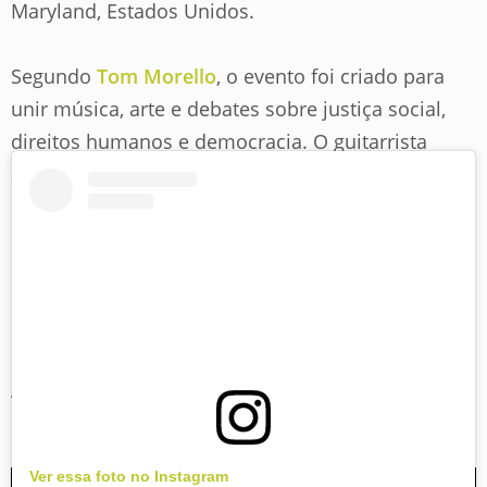
Maryland, Estados Unidos.
Segundo
Tom Morello
, o evento foi criado para
unir música, arte e debates sobre justiça social,
direitos humanos e democracia. O guitarrista
afirmou que a proposta é transformar o festival
em uma plataforma de mobilização cultural e
política, reunindo artistas engajados em
diferentes causas.
Parte da renda arrecadada no Power To The
People será doada para as organizações
VoteRiders e HeadCount, voltadas ao registro e à
participação eleitoral.
Ver essa foto no Instagram