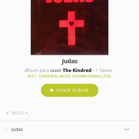
Judas
álbum para
ouvir
The Kindred
- 1 faixas -
2011 - UNIVERSAL MUSIC INTERNATIONAL LTDA.
OUVIR ÁLBUM
#
MÚSICA
Judas