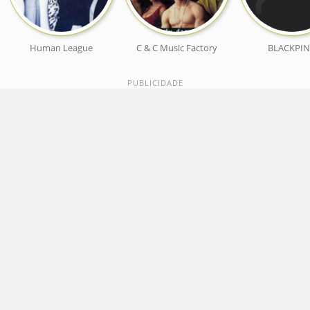
Human League
C & C Music Factory
BLACKPI