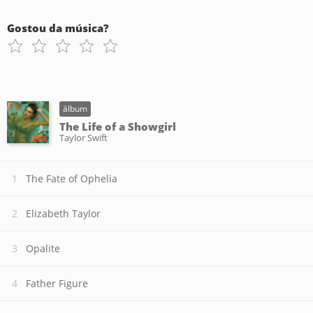
Gostou da música?
álbum
The Life of a Showgirl
Taylor Swift
The Fate of Ophelia
Elizabeth Taylor
Opalite
Father Figure