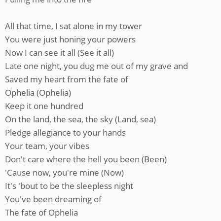
All that time, I sat alone in my tower
You were just honing your powers
Now I can see it all (See it all)
Late one night, you dug me out of my grave and
Saved my heart from the fate of
Ophelia (Ophelia)
Keep it one hundred
On the land, the sea, the sky (Land, sea)
Pledge allegiance to your hands
Your team, your vibes
Don't care where the hell you been (Been)
'Cause now, you're mine (Now)
It's 'bout to be the sleepless night
You've been dreaming of
The fate of Ophelia