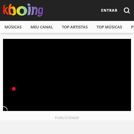
ENTRAR
MÚSICAS
MEU CANAL
TOP ARTISTAS
TOP MÚSICAS
P