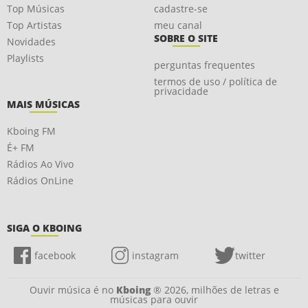
Top Músicas
cadastre-se
Top Artistas
meu canal
SOBRE O SITE
Novidades
Playlists
perguntas frequentes
termos de uso / política de
privacidade
MAIS MÚSICAS
Kboing FM
É+ FM
Rádios Ao Vivo
Rádios OnLine
SIGA O KBOING
facebook
instagram
twitter
Ouvir música é no
Kboing
® 2026, milhões de letras e
músicas para ouvir