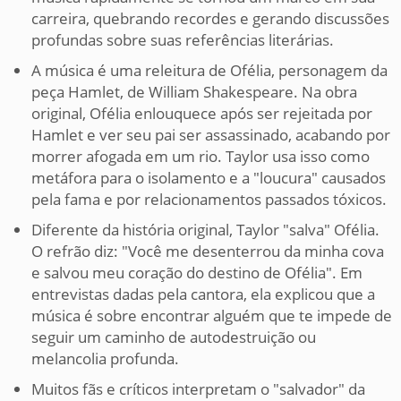
carreira, quebrando recordes e gerando discussões
profundas sobre suas referências literárias.
A música é uma releitura de Ofélia, personagem da
peça Hamlet, de William Shakespeare. Na obra
original, Ofélia enlouquece após ser rejeitada por
Hamlet e ver seu pai ser assassinado, acabando por
morrer afogada em um rio. Taylor usa isso como
metáfora para o isolamento e a "loucura" causados
pela fama e por relacionamentos passados tóxicos.
Diferente da história original, Taylor "salva" Ofélia.
O refrão diz: "Você me desenterrou da minha cova
e salvou meu coração do destino de Ofélia". Em
entrevistas dadas pela cantora, ela explicou que a
música é sobre encontrar alguém que te impede de
seguir um caminho de autodestruição ou
melancolia profunda.
Muitos fãs e críticos interpretam o "salvador" da