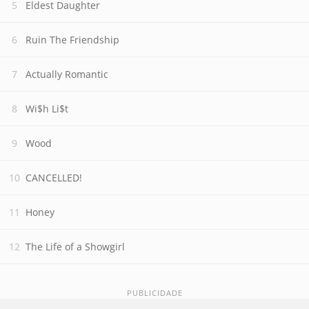
Eldest Daughter
Ruin The Friendship
Actually Romantic
Wi$h Li$t
Wood
CANCELLED!
Honey
The Life of a Showgirl