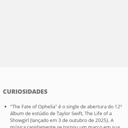
CURIOSIDADES
"The Fate of Ophelia" é o single de abertura do 12º
álbum de estúdio de Taylor Swift, The Life of a
Showgirl (lançado em 3 de outubro de 2025). A
música rapidamente se tornou um marco em sua