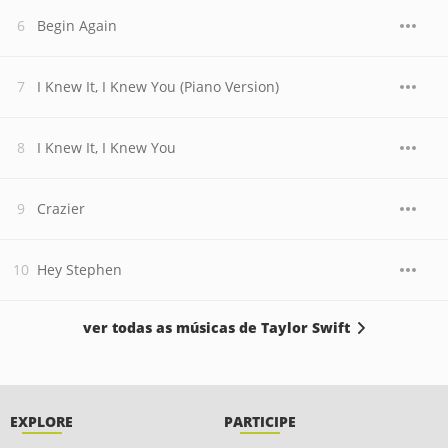
Begin Again
I Knew It, I Knew You (Piano Version)
I Knew It, I Knew You
Crazier
Hey Stephen
ver todas as músicas de Taylor Swift
EXPLORE
PARTICIPE