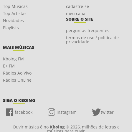
Top Músicas
cadastre-se
Top Artistas
meu canal
SOBRE O SITE
Novidades
Playlists
perguntas frequentes
termos de uso / política de
privacidade
MAIS MÚSICAS
Kboing FM
É+ FM
Rádios Ao Vivo
Rádios OnLine
SIGA O KBOING
facebook
instagram
twitter
Ouvir música é no
Kboing
® 2026, milhões de letras e
músicas para ouvir