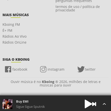
perguntas frequentes
termos de uso / política de
privacidade
MAIS MÚSICAS
Kboing FM
É+ FM
Rádios Ao Vivo
Rádios OnLine
SIGA O KBOING
facebook
instagram
twitter
Ouvir música é no
Kboing
® 2026, milhões de letras e
músicas para ouvir
Buy EMI
Sigue Sigue Sputnik